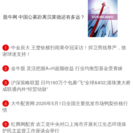
股牛网 中国公募距离贝莱德还有多远？
​中金辰大 王楚钦横扫雨果夺冠采访！捍卫男线尊严，致
1
谢球迷支持！
​金牛股 灵活把握A+H超额收益 行业均衡型基金受青睐
2
​沪深策略联盟 日均160万个包裹“飞”全球&#32;港珠澳大桥
3
成联通内外“经贸动脉”
​大牛配资网 2025年5月1日全国主要批发市场鸭梨价格行
4
情
​红腾网配资 农工党中央对口上海市开展长江生态环境保
5
护民主监督工作座谈会举行