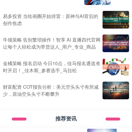
易多投资 当绘画圈开始排雷：原神与AI背后的
创作焦虑
牛领策略 告别繁琐操作！智享 AI 直播四代官网
让每个人轻松成为带货达人_用户_专业_商品
金橘策略 报名启动 今日10点，佳马报名通道准
时开启！_佳木斯_参赛选手_马拉松
财富配资 COT报告分析：美元空头头寸有所减
少，原油空头头寸不断攀升
推荐资讯