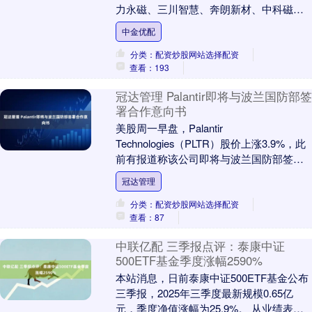
力永磁、三川智慧、奔朗新材、中科磁业
涨超12%。 受重仓股大涨影响，稀土ETF
中金优配
嘉实....
分类：配资炒股网站选择配资
查看：193
冠达管理 Palantir即将与波兰国防部签
署合作意向书
美股周一早盘，Palantir
Technologies（PLTR）股价上涨3.9%，此
前有报道称该公司即将与波兰国防部签署
关于加强网络安全和人工智能合作的意
冠达管理
向....
分类：配资炒股网站选择配资
查看：87
中联亿配 三季报点评：泰康中证
500ETF基金季度涨幅2590%
本站消息，日前泰康中证500ETF基金公布
三季报，2025年三季度最新规模0.65亿
元，季度净值涨幅为25.9%。 从业绩表现