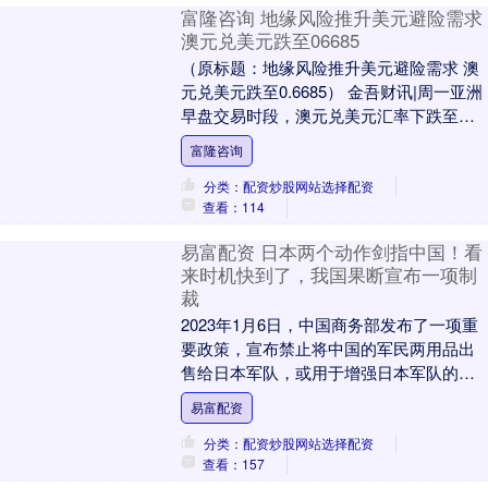
富隆咨询 地缘风险推升美元避险需求
澳元兑美元跌至06685
（原标题：地缘风险推升美元避险需求 澳
元兑美元跌至0.6685） 金吾财讯|周一亚洲
早盘交易时段，澳元兑美元汇率下跌至
0.6685附近。美国逮捕委内瑞拉总统马
富隆咨询
杜....
分类：配资炒股网站选择配资
查看：114
易富配资 日本两个动作剑指中国！看
来时机快到了，我国果断宣布一项制
裁
2023年1月6日，中国商务部发布了一项重
要政策，宣布禁止将中国的军民两用品出
售给日本军队，或用于增强日本军队的力
量。这项措施并非普通的公告，而是一次
易富配资
精准的反制....
分类：配资炒股网站选择配资
查看：157