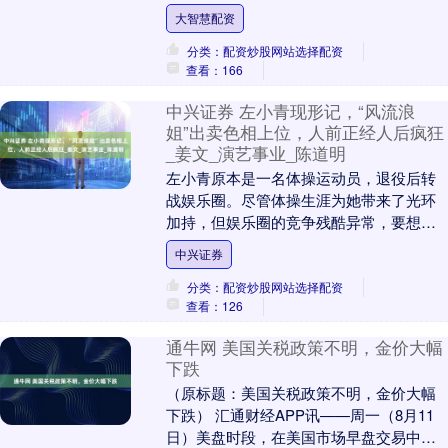
版，这款笔记本国补之后到手价2864元。
大智慧配资
而....
分类：配资炒股网站选择配资
查看：166
中兴证券 左小青现形记，“风流浪
姐”出卖色相上位，人前正经人后疯狂
_姜文_演艺事业_陈道明
左小青原本是一名体操运动员，退役后转
战娱乐圈。尽管体操生涯为她带来了光环
加持，但娱乐圈的竞争残酷异常，要想真
正崭露头角绝非易事。为了实现梦想，左
中兴证券
小青不惜借助身体....
分类：配资炒股网站选择配资
查看：126
通牛网 美国关税政策不明，金价大幅
下跌
（原标题：美国关税政策不明，金价大幅
下跌） 汇通财经APP讯——周一（8月11
日）美盘时段，在美国市场早盘交易中，