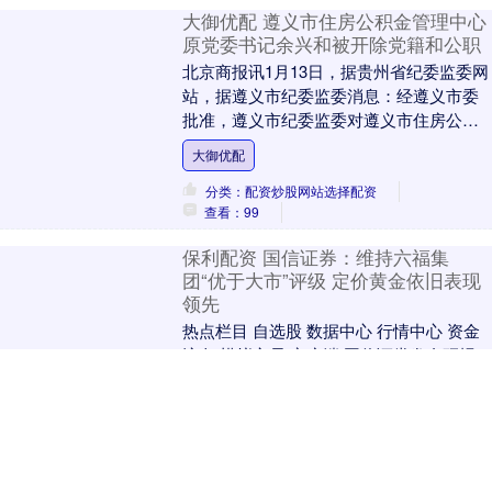
大御优配 遵义市住房公积金管理中心
原党委书记余兴和被开除党籍和公职
北京商报讯1月13日，据贵州省纪委监委网
站，据遵义市纪委监委消息：经遵义市委
批准，遵义市纪委监委对遵义市住房公积
金管理中心原党委书记余兴和严重违纪违
大御优配
法问题进行了....
分类：配资炒股网站选择配资
查看：99
保利配资 国信证券：维持六福集
团“优于大市”评级 定价黄金依旧表现
领先
热点栏目 自选股 数据中心 行情中心 资金
流向 模拟交易 客户端 国信证券发布研报
称，六福集团（00590）发布2025年10-12
月经营数据，整体零售值同比增....
保利配资
分类：配资炒股网站选择配资
查看：66