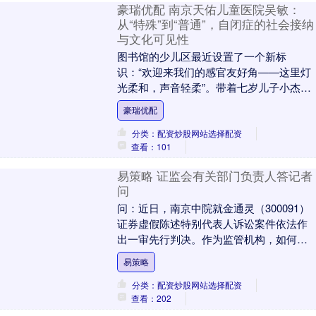
豪瑞优配 南京天佑儿童医院吴敏：
从“特殊”到“普通”，自闭症的社会接纳
与文化可见性
图书馆的少儿区最近设置了一个新标
识：“欢迎来我们的感官友好角——这里灯
光柔和，声音轻柔”。带着七岁儿子小杰前
来的张女士第一次看到这个标识时，眼眶
豪瑞优配
微微发热。“我们....
分类：配资炒股网站选择配资
查看：101
易策略 证监会有关部门负责人答记者
问
问：近日，南京中院就金通灵（300091）
证券虚假陈述特别代表人诉讼案件依法作
出一审先行判决。作为监管机构，如何看
待这次诉讼？ 答：金通灵案是继康美药业
易策略
（600....
分类：配资炒股网站选择配资
查看：202