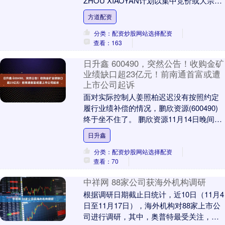
ZHOU XIAOYAN计划以集中竞价或大宗交
易方式，减持公司股份不超过22....
方道配资
分类：配资炒股网站选择配资
查看：163
日升鑫 600490，突然公告！收购金矿
业绩缺口超23亿元！前南通首富或遭
上市公司起诉
面对实际控制人姜照柏迟迟没有按照约定
履行业绩补偿的情况，鹏欣资源(600490)
终于坐不住了。 鹏欣资源11月14日晚间披
露，公司董事会审议通过《关于通过诉讼
日升鑫
化....
分类：配资炒股网站选择配资
查看：70
中祥网 88家公司获海外机构调研
根据调研日期截止日统计，近10日（11月4
日至11月17日），海外机构对88家上市公
司进行调研，其中，奥普特最受关注，被