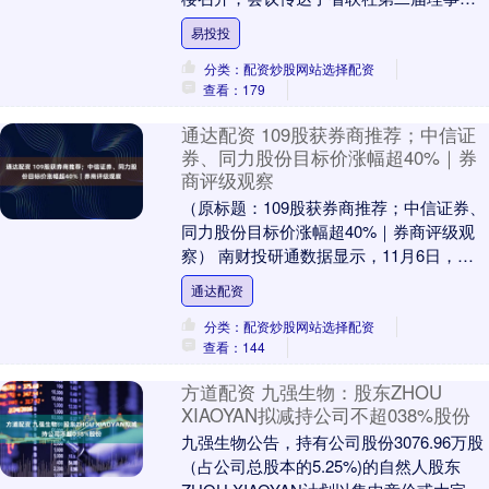
第二十九次会议和毕节农信改革工作及预
易投投
算调整....
分类：配资炒股网站选择配资
查看：179
通达配资 109股获券商推荐；中信证
券、同力股份目标价涨幅超40%｜券
商评级观察
（原标题：109股获券商推荐；中信证券、
同力股份目标价涨幅超40%｜券商评级观
察） 南财投研通数据显示，11月6日，券
商给予上市公司目标价共29次，按最新收
通达配资
盘价....
分类：配资炒股网站选择配资
查看：144
方道配资 九强生物：股东ZHOU
XIAOYAN拟减持公司不超038%股份
九强生物公告，持有公司股份3076.96万股
（占公司总股本的5.25%)的自然人股东