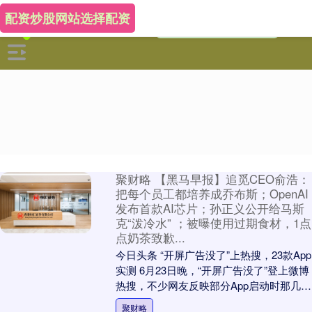
配资炒股网站选择配资
聚财略 【黑马早报】追觅CEO俞浩：
把每个员工都培养成乔布斯；OpenAI
发布首款AI芯片；孙正义公开给马斯
克“泼冷水” ；被曝使用过期食材，1点
点奶茶致歉...
今日头条 “开屏广告没了”上热搜，23款App
实测 6月23日晚，“开屏广告没了”登上微博
热搜，不少网友反映部分App启动时那几秒
的开屏广告不见了。记者实测23....
聚财略