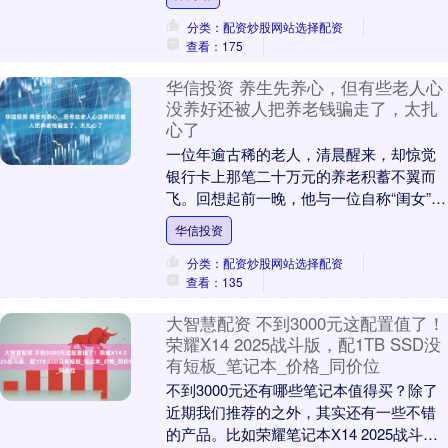
分类：配资炒股网站选择配资
查看：175
华信投资 养生先养心，但有些老人心
没养好还被人把养老钱骗走了，太扎
心了
一位年逾古稀的老人，清晨醒来，却惊觉
银行卡上那笔二十万元的养老积蓄不翼而
飞。回想起前一晚，他与一位自称“闺女”的
女子视频通话，对方娇声唤着“爸”，诉说着
华信投资
公司项目....
分类：配资炒股网站选择配资
查看：135
大智慧配资 不到3000元这配置值了！
荣耀X14 2025战斗版，配1TB SSD没
有短板_笔记本_价格_同价位
不到3000元还有哪些笔记本值得买？除了
近期我们推荐的之外，其实还有一些不错
的产品。比如荣耀笔记本X14 2025战斗