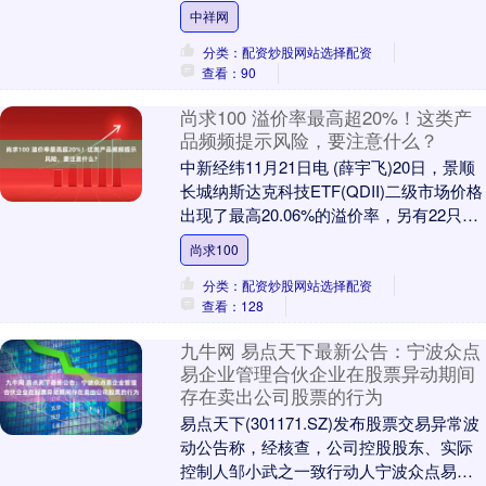
58家海外机构密集调研。 证券时报数据
中祥网
宝....
分类：配资炒股网站选择配资
查看：90
尚求100 溢价率最高超20%！这类产
品频频提示风险，要注意什么？
中新经纬11月21日电 (薛宇飞)20日，景顺
长城纳斯达克科技ETF(QDII)二级市场价格
出现了最高20.06%的溢价率，另有22只跨
境ETF出现超5%的溢价....
尚求100
分类：配资炒股网站选择配资
查看：128
九牛网 易点天下最新公告：宁波众点
易企业管理合伙企业在股票异动期间
存在卖出公司股票的行为
易点天下(301171.SZ)发布股票交易异常波
动公告称，经核查，公司控股股东、实际
控制人邹小武之一致行动人宁波众点易企