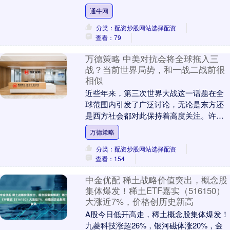
黄金和白银价格大幅下跌，原因是美国对
通牛网
黄金进口关....
分类：配资炒股网站选择配资
查看：79
万德策略 中美对抗会将全球拖入三
战？当前世界局势，和一战二战前很
相似
近些年来，第三次世界大战这一话题在全
球范围内引发了广泛讨论，无论是东方还
是西方社会都对此保持着高度关注。许多
国际关系学者和战略分析人士指出，当前
万德策略
的世界格局与第一....
分类：配资炒股网站选择配资
查看：154
中金优配 稀土战略价值突出，概念股
集体爆发！稀土ETF嘉实（516150）
大涨近7%，价格创历史新高
A股今日低开高走，稀土概念股集体爆发！
九菱科技涨超26%，银河磁体涨20%，金