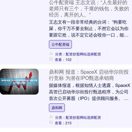
公牛配资端 王志文说：“人生最好的
老师只有三个，干瘪的钱包，失败的
经历，离开的人。”
王志文有一段非常经典的台词： “狗要吃
屎，你千万不要去制止，不然它会以为你
要跟它抢，说不定它还会咬你一口，能改
变自己的都是神，想改变他人的都是疯
公牛配资端
子，人生最好的老....
分类：配资炒股网站选择配资
查看：102
鼎和网 报道：SpaceX 启动华尔街投
行竞标 为潜在IPO甄选承销商
据媒体报道，根据知情人士透露，SpaceX
高管已启动华尔街投行甄选程序，为公司
首次公开募股（IPO）提供顾问服务。 知
情人士表示，多家投行定于本周进行首轮
鼎和网
提案....
分类：配资炒股网站选择配资
查看：215