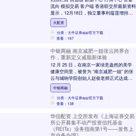
流向 模拟交易 客户端 香港联交所最新资料
显示，12月18日，独立董事利蕴莲增持阿
里巴巴（09988）0.5万股，每股....
火配资
分类：大牛证券app官方下载
查看：167
中银两融 南京减肥一姐张云跨界合
作，重新定义减脂新体验
12 月 25 日，在南京一家绿意盎然的美学
健康空间里，被誉为 “南京减肥一姐” 的张
云与城响学院创始人赵俊老师正式达成合
作。这一跨界融合旨在打破传统减脂行业
中银两融
....
分类：大牛证券app官方下载
查看：138
华信配资 上交所发布《上海证券交易
所公开募集不动产投资信托基金
（REITs）业务指南第1号——发售上
市业务办理》