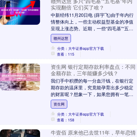
赣州达慧 多只“四毛基”“五毛基”年内
实现翻倍 它们买了啥？
中新经纬11月20日电 (薛宇飞)由于年内行
情整体向上，一些主动权益型基金的净值
呈现上涨态势。近期，一些“四毛基”“五毛
基”得以逆袭，单位净值实现翻倍，重回1
赣州达慧
元....
分类：大牛证券app官方下载
查看：115
资生网 银行定期存款利率盘点：不同
金额存款，三年能赚多少钱？
我们手中积攒的每一分血汗钱，在银行定
期存款的温床里，究竟能孕育出多少稳定
的财富呢？想象一下，如果您拥有一笔十
万、二十万，乃至更为可观的存款，它们
资生网
静静地躺在银行账....
分类：大牛证券app官方下载
查看：158
牛壹佰 原来他已去世11年，早年恋情