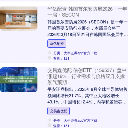
华亿配资 韩国首尔安防展2026・一年
一届・SECON
韩国首尔安防展2026（SECON）是一年一
届的重要安防行业展会，本届展会将于
2026年3月18日至21日在韩国国际会展中心
举行。由英富曼展览集团主办，展览面
华亿配资
积....
分类：大牛证券app官方下载
查看：121
交易鑫优配 信创ETF（159537）盘中
涨超16%，行业需求与价格双升支撑
景气预期
平安证券指出，2025年8月全球半导体销售
额同比增长21.7%，其中亚太地区增长
43.1%，中国增长12.4%，内存和逻辑芯片
销售额显著增长。DRAM及NAND....
交易鑫优配
分类：大牛证券app官方下载
查看：151