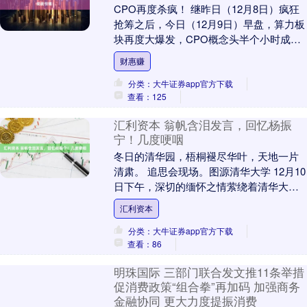
CPO再度杀疯！ 继昨日（12月8日）疯狂
抢筹之后，今日（12月9日）早盘，算力板
块再度大爆发，CPO概念头半个小时成交
近500亿元，中际旭创、新易盛、胜宏科
财惠赚
技....
分类：大牛证券app官方下载
查看：125
汇利资本 翁帆含泪发言，回忆杨振
宁！几度哽咽
冬日的清华园，梧桐褪尽华叶，天地一片
清肃。 追思会现场。图源清华大学 12月10
日下午，深切的缅怀之情萦绕着清华大学
主楼接待厅，诺贝尔物理学奖获得者，中
汇利资本
国科学院....
分类：大牛证券app官方下载
查看：86
明珠国际 三部门联合发文推11条举措
促消费政策“组合拳”再加码 加强商务
金融协同 更大力度提振消费