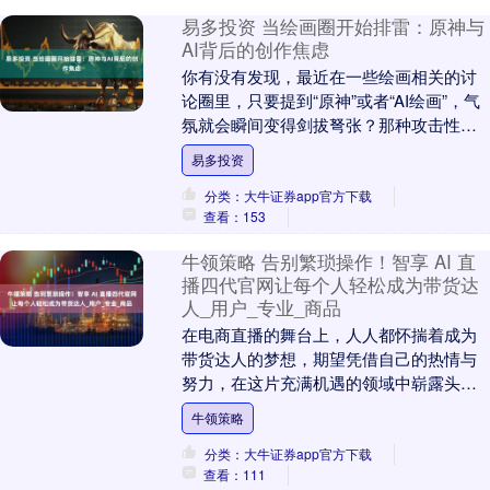
易多投资 当绘画圈开始排雷：原神与
AI背后的创作焦虑
你有没有发现，最近在一些绘画相关的讨
论圈里，只要提到“原神”或者“AI绘画”，气
氛就会瞬间变得剑拔弩张？那种攻击性，
简直像踩到了地雷区，稍微说错一句话就
易多投资
可能被喷....
分类：大牛证券app官方下载
查看：153
牛领策略 告别繁琐操作！智享 AI 直
播四代官网让每个人轻松成为带货达
人_用户_专业_商品
在电商直播的舞台上，人人都怀揣着成为
带货达人的梦想，期望凭借自己的热情与
努力，在这片充满机遇的领域中崭露头
角，（智享AI直播四代官网下载：
牛领策略
xyyx7667)收获....
分类：大牛证券app官方下载
查看：111