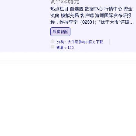
调至223港元
热点栏目 自选股 数据中心 行情中心 资金
流向 模拟交易 客户端 海通国际发布研报
称，维持李宁（02331）“优于大市”评级，
予2026年19倍市盈率估值，目标....
玖富智配
分类：大牛证券app官方下载
查看：125
个股实时涨跌榜
个股跌幅
个股流入
个股流出
换手率
个股涨幅
排名
名称
最新价
涨幅
换手率
1
N展芯
116.52
396.89%
79.39%
2
锐翔智能
110.02
20.21%
16.80%