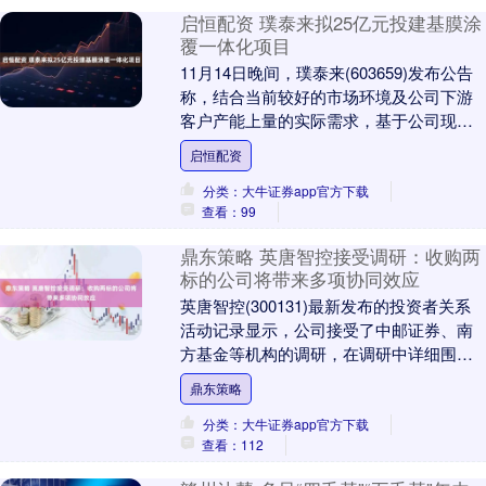
启恒配资 璞泰来拟25亿元投建基膜涂
覆一体化项目
11月14日晚间，璞泰来(603659)发布公告
称，结合当前较好的市场环境及公司下游
客户产能上量的实际需求，基于公司现有
产能及技术情况，为抓住市场机遇，满足
启恒配资
下游....
分类：大牛证券app官方下载
查看：99
鼎东策略 英唐智控接受调研：收购两
标的公司将带来多项协同效应
英唐智控(300131)最新发布的投资者关系
活动记录显示，公司接受了中邮证券、南
方基金等机构的调研，在调研中详细围绕
公司上周发布的拟发行股份及支付现金方
鼎东策略
式收购光....
分类：大牛证券app官方下载
查看：112