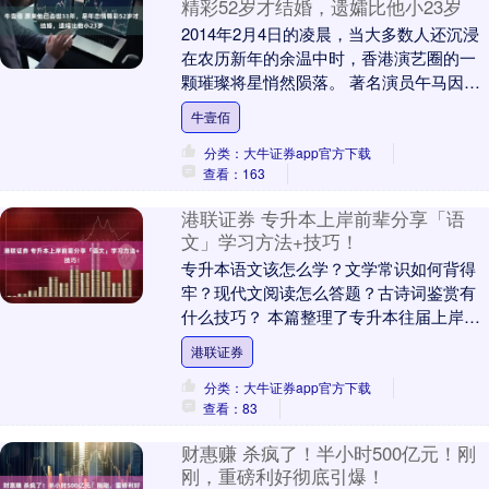
精彩52岁才结婚，遗孀比他小23岁
2014年2月4日的凌晨，当大多数人还沉浸
在农历新年的余温中时，香港演艺圈的一
颗璀璨将星悄然陨落。 著名演员午马因肺
癌在家中病逝，享年71岁。 消息一出，两
牛壹佰
岸三....
分类：大牛证券app官方下载
查看：163
港联证券 专升本上岸前辈分享「语
文」学习方法+技巧！
专升本语文该怎么学？文学常识如何背得
牢？现代文阅读怎么答题？古诗词鉴赏有
什么技巧？ 本篇整理了专升本往届上岸前
辈分享的——语文科目学习方法，希望前
港联证券
辈们的备考经验....
分类：大牛证券app官方下载
查看：83
财惠赚 杀疯了！半小时500亿元！刚
刚，重磅利好彻底引爆！