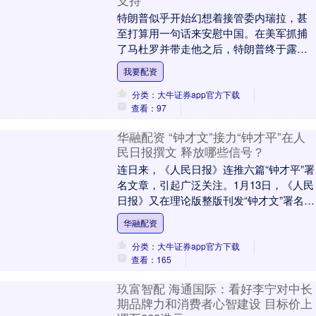
支持
特朗普似乎开始幻想着接管委内瑞拉，甚
至打算用一句话来安慰中国。在美军抓捕
了马杜罗并带走他之后，特朗普终于露出
了他的计划——美国将暂时接管委内瑞拉
我要配资
的石油生产设施。....
分类：大牛证券app官方下载
查看：97
华融配资 “钟才文”接力“钟才平”在人
民日报撰文 释放哪些信号？
连日来，《人民日报》连推六篇“钟才平”署
名文章，引起广泛关注。1月13日，《人民
日报》又在理论版整版刊发“钟才文”署名文
章，权威准确解读“五个必须”的深刻内
华融配资
涵。....
分类：大牛证券app官方下载
查看：165
玖富智配 海通国际：看好李宁对中长
期品牌力和消费者心智建设 目标价上