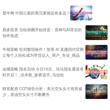
股牛网 中国公募距离贝莱德还有多远？
易多投资 当绘画圈开始排雷：原神与AI背后的
创作焦虑
牛领策略 告别繁琐操作！智享 AI 直播四代官网
让每个人轻松成为带货达人_用户_专业_商品
金橘策略 报名启动 今日10点，佳马报名通道准
时开启！_佳木斯_参赛选手_马拉松
财富配资 COT报告分析：美元空头头寸有所减
少，原油空头头寸不断攀升