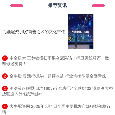
推荐资讯
九鼎配资 担好首善之区的文化重任
​中金辰大 王楚钦横扫雨果夺冠采访！捍卫男线尊严，致
1
谢球迷支持！
​金牛股 灵活把握A+H超额收益 行业均衡型基金受青睐
2
​沪深策略联盟 日均160万个包裹“飞”全球&#32;港珠澳大桥
3
成联通内外“经贸动脉”
​大牛配资网 2025年5月1日全国主要批发市场鸭梨价格行
4
情