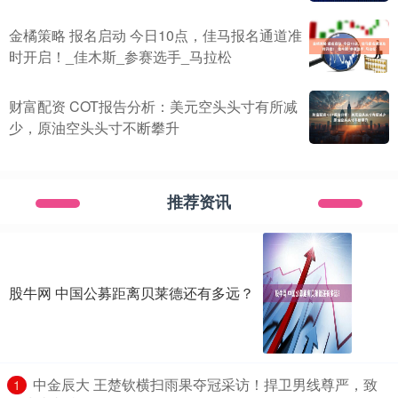
金橘策略 报名启动 今日10点，佳马报名通道准
时开启！_佳木斯_参赛选手_马拉松
财富配资 COT报告分析：美元空头头寸有所减
少，原油空头头寸不断攀升
推荐资讯
股牛网 中国公募距离贝莱德还有多远？
​中金辰大 王楚钦横扫雨果夺冠采访！捍卫男线尊严，致
1