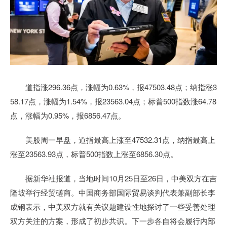
道指涨296.36点，涨幅为0.63%，报47503.48点；纳指涨3
58.17点，涨幅为1.54%，报23563.04点；标普500指数涨64.78
点，涨幅为0.95%，报6856.47点。
美股周一早盘，道指最高上涨至47532.31点，纳指最高上
涨至23563.93点，标普500指数上涨至6856.30点。
据新华社报道，当地时间10月25日至26日，中美双方在吉
隆坡举行经贸磋商。中国商务部国际贸易谈判代表兼副部长李
成钢表示，中美双方就有关议题建设性地探讨了一些妥善处理
双方关注的方案，形成了初步共识。下一步各自将会履行内部