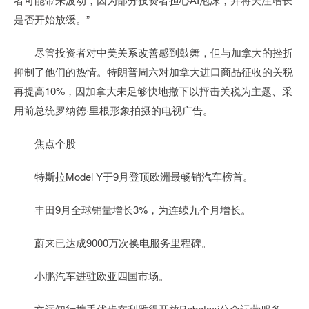
是否开始放缓。”
尽管投资者对中美关系改善感到鼓舞，但与加拿大的挫折
抑制了他们的热情。特朗普周六对加拿大进口商品征收的关税
再提高10%，因加拿大未足够快地撤下以抨击关税为主题、采
用前总统罗纳德·里根形象拍摄的电视广告。
焦点个股
特斯拉Model Y于9月登顶欧洲最畅销汽车榜首。
丰田9月全球销量增长3%，为连续九个月增长。
蔚来已达成9000万次换电服务里程碑。
小鹏汽车进驻欧亚四国市场。
文远知行携手优步在利雅得开放Robotaxi公众运营服务。