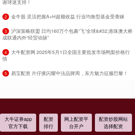
谢球迷支持！
​金牛股 灵活把握A+H超额收益 行业均衡型基金受青睐
2
​沪深策略联盟 日均160万个包裹“飞”全球&#32;港珠澳大桥
3
成联通内外“经贸动脉”
​大牛配资网 2025年5月1日全国主要批发市场鸭梨价格行
4
情
​易宝配资 片仔癀闪耀中法品牌周，东方魅力征服巴黎！
5
大牛证券app
配资
网上配资平
配资炒股网站
官方下载
排行
台开户
选择配资