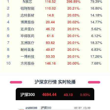
1
N展芯
116.52
396.89%
79.39%
2
锐翔智能
110.02
20.21%
16.80%
3
志特新材
14.8
20.03%
14.18%
4
博腾股份
20.44
20.02%
14.77%
5
近岸蛋白
46.72
20.01%
5.62%
6
毕得医药
61.6
20.01%
6.12%
7
五洲医疗
83.62
20.01%
18.37%
8
耐科装备
49.67
20.01%
6.83%
9
一博科技
53.33
20.01%
17.26%
10
方邦股份
146.16
20.00%
7.68%
沪深京行情 实时轮播
北证50
1134.24
%
11.37
1.01