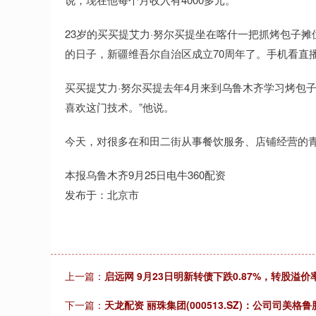
23岁的买买提艾力·努尔买提坐在喀什一把抓烤包子
的日子，新疆维吾尔自治区成立70周年了。手机看直
买买提艾力·努尔买提去年4月来到乌鲁木齐学习烤包
喜欢这门技术。”他说。
今天，对很多在和田二街从事餐饮服务、店铺经营的
本报乌鲁木齐9月25日电牛360配资
发布于：北京市
上一篇：
启远网 9月23日明新转债下跌0.87%，转股溢价率
下一篇：
天龙配资 丽珠集团(000513.SZ)：公司司