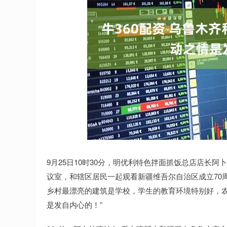
深证成指
14311.01
.68
1.02%
200.89
1
9月25日10时30分，明优利特色拌面抓饭总店店长
议室，和辖区居民一起观看新疆维吾尔自治区成立70
乡村最漂亮的建筑是学校，学生的教育环境特别好，农
是发自内心的！”