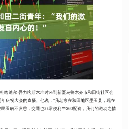
沪深300
4694.44
.42%
43.13
0.93%
阿卜杜喀迪尔·吾力喀斯木准时来到新疆乌鲁木齐市和田街社区会
周年庆祝大会的直播。他说：“我老家在和田地区墨玉县，现在
民看病不发愁，交通也非常便利牛360配资，我们的激动之情