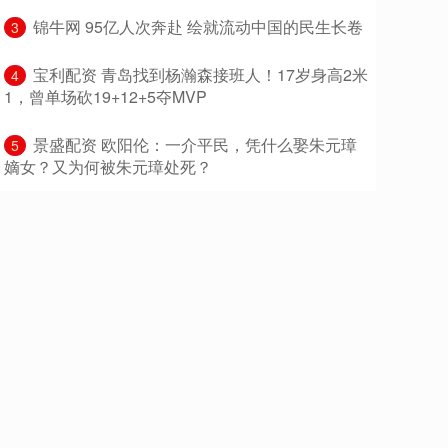
​锦牛网 95亿人次奔赴 绘就流动中国的民生长卷
3
​宝利配资 青岛找到杨瀚森接班人！17岁身高2米
4
1，曾单场砍19+12+5夺MVP
​景盛配资 欧阳伦：一介平民，凭什么娶朱元璋
5
嫡女？又为何被朱元璋处死？