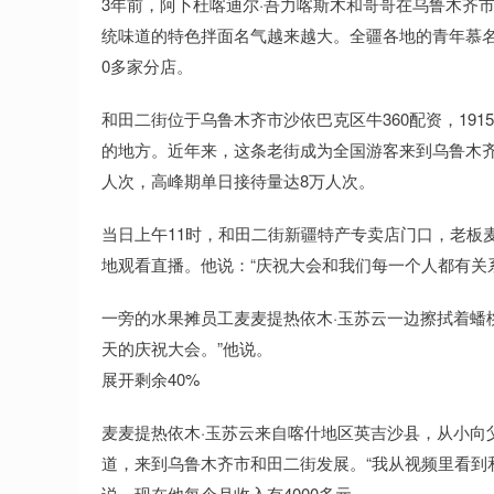
3年前，阿卜杜喀迪尔·吾力喀斯木和哥哥在乌鲁木齐
统味道的特色拌面名气越来越大。全疆各地的青年慕
0多家分店。
和田二街位于乌鲁木齐市沙依巴克区牛360配资，19
的地方。近年来，这条老街成为全国游客来到乌鲁木齐
人次，高峰期单日接待量达8万人次。
当日上午11时，和田二街新疆特产专卖店门口，老板
地观看直播。他说：“庆祝大会和我们每一个人都有关
一旁的水果摊员工麦麦提热依木·玉苏云一边擦拭着蟠桃
天的庆祝大会。”他说。
展开剩余40%
麦麦提热依木·玉苏云来自喀什地区英吉沙县，从小向
道，来到乌鲁木齐市和田二街发展。“我从视频里看到
说，现在他每个月收入有4000多元。