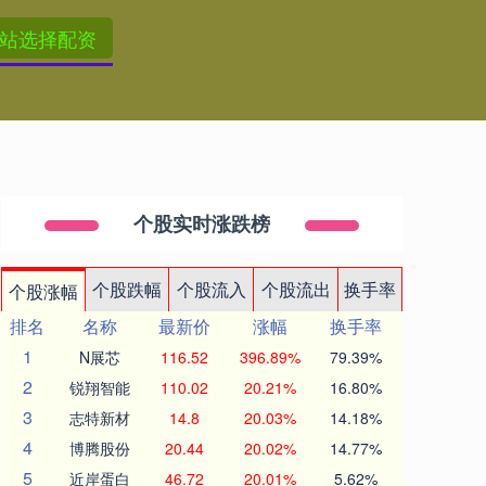
站选择配资
个股实时涨跌榜
个股跌幅
个股流入
个股流出
换手率
个股涨幅
排名
名称
最新价
涨幅
换手率
1
N展芯
116.52
396.89%
79.39%
2
锐翔智能
110.02
20.21%
16.80%
3
志特新材
14.8
20.03%
14.18%
4
博腾股份
20.44
20.02%
14.77%
5
近岸蛋白
46.72
20.01%
5.62%