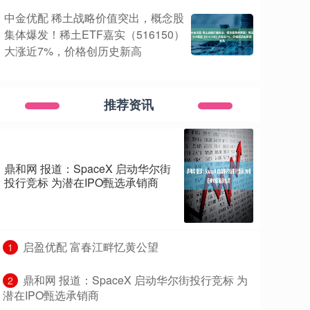
中金优配 稀土战略价值突出，概念股
集体爆发！稀土ETF嘉实（516150）
大涨近7%，价格创历史新高
推荐资讯
鼎和网 报道：SpaceX 启动华尔街
投行竞标 为潜在IPO甄选承销商
​启盈优配 富春江畔忆黄公望
1
​鼎和网 报道：SpaceX 启动华尔街投行竞标 为
2
潜在IPO甄选承销商