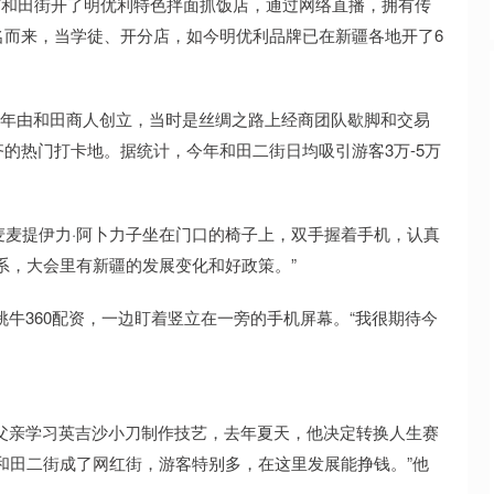
市和田街开了明优利特色拌面抓饭店，通过网络直播，拥有传
名而来，当学徒、开分店，如今明优利品牌已在新疆各地开了6
15年由和田商人创立，当时是丝绸之路上经商团队歇脚和交易
的热门打卡地。据统计，今年和田二街日均吸引游客3万-5万
麦麦提伊力·阿卜力子坐在门口的椅子上，双手握着手机，认真
系，大会里有新疆的发展变化和好政策。”
牛360配资，一边盯着竖立在一旁的手机屏幕。“我很期待今
父亲学习英吉沙小刀制作技艺，去年夏天，他决定转换人生赛
和田二街成了网红街，游客特别多，在这里发展能挣钱。”他