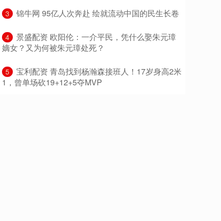
​锦牛网 95亿人次奔赴 绘就流动中国的民生长卷
3
​景盛配资 欧阳伦：一介平民，凭什么娶朱元璋
4
嫡女？又为何被朱元璋处死？
​宝利配资 青岛找到杨瀚森接班人！17岁身高2米
5
1，曾单场砍19+12+5夺MVP