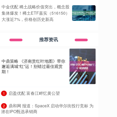
中金优配 稀土战略价值突出，概念股
集体爆发！稀土ETF嘉实（516150）
大涨近7%，价格创历史新高
推荐资讯
中鼎策略 《济南赏红叶地图》带你
邂逅满城“红”运！别错过最佳观赏
期！
​启盈优配 富春江畔忆黄公望
1
​鼎和网 报道：SpaceX 启动华尔街投行竞标 为
2
潜在IPO甄选承销商