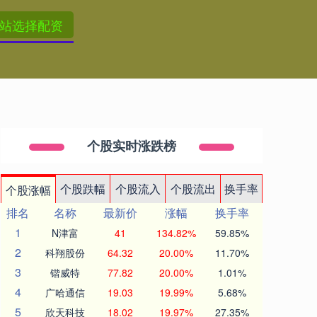
站选择配资
个股实时涨跌榜
个股跌幅
个股流入
个股流出
换手率
个股涨幅
排名
名称
最新价
涨幅
换手率
1
N津富
41
134.82%
59.85%
2
科翔股份
64.32
20.00%
11.70%
3
锴威特
77.82
20.00%
1.01%
4
广哈通信
19.03
19.99%
5.68%
5
欣天科技
18.02
19.97%
27.35%