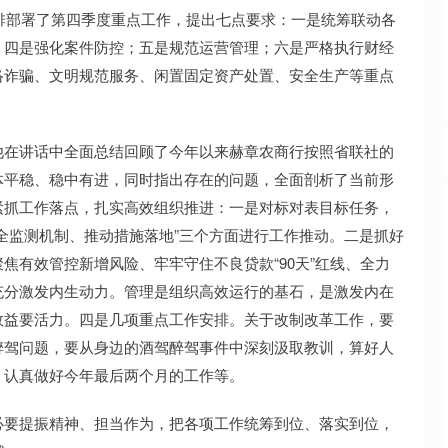
安排部署了第四季度重点工作，提出七点要求：一是统筹联动各
；四是强化案件防控；五是规范运营管理；六是严格执行财经
络诈骗、文明规范服务、闲置固定资产处置、安全生产等重点
他在讲话中全面总结回顾了今年以来赫章农商行按照省联社的
体平稳、稳中有进，同时指出存在的问题，全面剖析了当前形
紧抓工作落点，扎实高效组织推进：一是对标对表目标任务，
全监测机制、推动措施落地”三个方面进行工作推动。二是抓好
焦有效管控新增风险、牢牢守住不良贷款“90天”红线、全力
充分激发内生动力。管理是组织高效运行的基石，是激发内在
效益要活力。四是几项重点工作安排。关于改制改革工作，要
醉驾问题，要从身边的酒驾醉驾事件中深刻汲取教训，算好人
，认真做好今年最后两个月的工作等。
必要提振精神、担当作为，把各项工作统筹到位、落实到位，