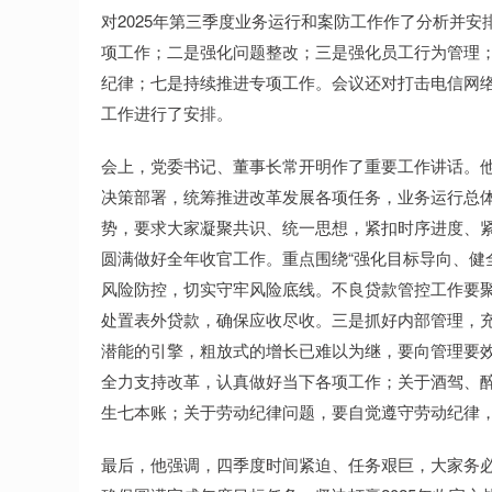
对2025年第三季度业务运行和案防工作作了分析并
项工作；二是强化问题整改；三是强化员工行为管理
纪律；七是持续推进专项工作。会议还对打击电信网
工作进行了安排。
会上，党委书记、董事长常开明作了重要工作讲话。
决策部署，统筹推进改革发展各项任务，业务运行总
势，要求大家凝聚共识、统一思想，紧扣时序进度、
圆满做好全年收官工作。重点围绕“强化目标导向、健
风险防控，切实守牢风险底线。不良贷款管控工作要聚
处置表外贷款，确保应收尽收。三是抓好内部管理，
潜能的引擎，粗放式的增长已难以为继，要向管理要
全力支持改革，认真做好当下各项工作；关于酒驾、
生七本账；关于劳动纪律问题，要自觉遵守劳动纪律
最后，他强调，四季度时间紧迫、任务艰巨，大家务