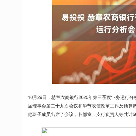
3878.92
深证成指
14070.78
0.49
0.01%
10月29日，赫章农商银行2025年第三季度业务运
届理事会第二十九次会议和毕节农信改革工作及预算
他班子成员出席了会议，各部室、支行负责人等共计5