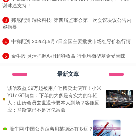
谢球迷支持！
​邦尼配资 瑞松科技: 第四届监事会第一次会议决议公告内
3
容摘要
​中祥配资 2025年5月7日全国主要批发市场红枣价格行情
4
​金牛股 灵活把握A+H超额收益 行业均衡型基金受青睐
5
最新文章
诚信双盈 39万起被用户吐槽卖太便宜！小米
YU7 GT销售：下单的大多是有实力的年轻
人；山姆会员去世退卡要本人到场？客服回
应；马斯克已不是万亿富豪
股牛网 中国公募距离贝莱德还有多远？