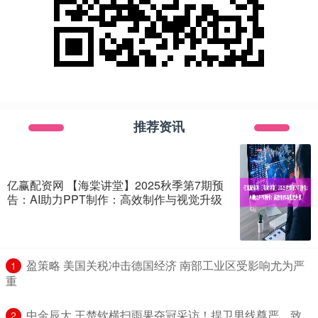
推荐资讯
亿赢配资网 【海棠讲堂】2025秋季第7期预
告：AI助力PPT制作：高效制作与视觉升级
​盈策略 美国关税冲击德国经济 南部工业区受影响尤为严
1
重
​中金辰大 王楚钦横扫雨果夺冠采访！捍卫男线尊严，致
2