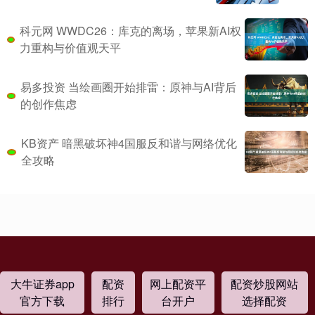
科元网 WWDC26：库克的离场，苹果新AI权
力重构与价值观天平
易多投资 当绘画圈开始排雷：原神与AI背后
的创作焦虑
KB资产 暗黑破坏神4国服反和谐与网络优化
全攻略
大牛证券app
配资
网上配资平
配资炒股网站
官方下载
排行
台开户
选择配资