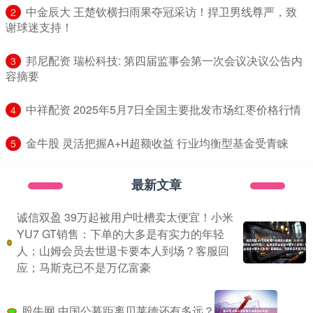
​中金辰大 王楚钦横扫雨果夺冠采访！捍卫男线尊严，致
2
谢球迷支持！
​邦尼配资 瑞松科技: 第四届监事会第一次会议决议公告内
3
容摘要
​中祥配资 2025年5月7日全国主要批发市场红枣价格行情
4
​金牛股 灵活把握A+H超额收益 行业均衡型基金受青睐
5
最新文章
诚信双盈 39万起被用户吐槽卖太便宜！小米
YU7 GT销售：下单的大多是有实力的年轻
人；山姆会员去世退卡要本人到场？客服回
应；马斯克已不是万亿富豪
股牛网 中国公募距离贝莱德还有多远？