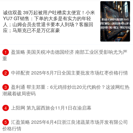
诚信双盈 39万起被用户吐槽卖太便宜！小米
YU7 GT销售：下单的大多是有实力的年轻
人；山姆会员去世退卡要本人到场？客服回
应；马斯克已不是万亿富豪
​盈策略 美国关税冲击德国经济 南部工业区受影响尤为严
1
重
​中祥配资 2025年5月7日全国主要批发市场红枣价格行情
2
​盈利通 帮主郑重：6元鸡排炒出20元代购价？这波网红热
3
潮藏着破局密码
​上阳网 第九届西旅会11月1日在渝启幕
4
​汇盈策略 2025年6月4日浙江良渚蔬菜市场开发有限公司
5
价格行情