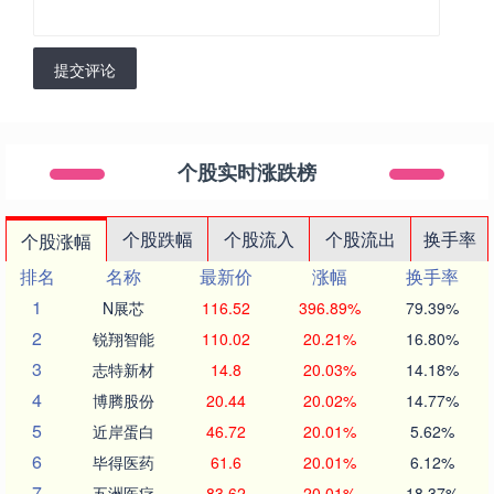
提交评论
个股实时涨跌榜
个股跌幅
个股流入
个股流出
换手率
个股涨幅
排名
名称
最新价
涨幅
换手率
1
N展芯
116.52
396.89%
79.39%
2
锐翔智能
110.02
20.21%
16.80%
3
志特新材
14.8
20.03%
14.18%
4
博腾股份
20.44
20.02%
14.77%
5
近岸蛋白
46.72
20.01%
5.62%
6
毕得医药
61.6
20.01%
6.12%
7
五洲医疗
83.62
20.01%
18.37%