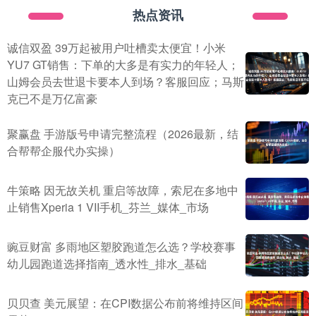
热点资讯
诚信双盈 39万起被用户吐槽卖太便宜！小米
YU7 GT销售：下单的大多是有实力的年轻人；
山姆会员去世退卡要本人到场？客服回应；马斯
克已不是万亿富豪
聚赢盘 手游版号申请完整流程（2026最新，结
合帮帮企服代办实操）
牛策略 因无故关机 重启等故障，索尼在多地中
止销售Xperia 1 VII手机_芬兰_媒体_市场
豌豆财富 多雨地区塑胶跑道怎么选？学校赛事
幼儿园跑道选择指南_透水性_排水_基础
贝贝查 美元展望：在CPI数据公布前将维持区间