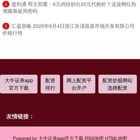
​盈利通 帮主郑重：6元鸡排炒出20元代购价？这波网红热
4
潮藏着破局密码
​汇盈策略 2025年6月4日浙江良渚蔬菜市场开发有限公司
5
价格行情
大牛证券app
配资
网上配资平
配资炒股网站
官方下载
排行
台开户
选择配资
友情链接：
Powered by
大牛证券app官方下载
RSS地图
HTML地图