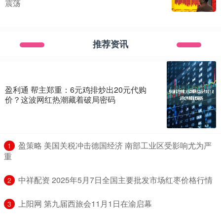
震荡
推荐资讯
盈利通 帮主郑重：6元鸡排炒出20元代购
价？这波网红热潮藏着破局密码
​盈策略 美国关税冲击德国经济 南部工业区受影响尤为严
1
重
​中祥配资 2025年5月7日全国主要批发市场红枣价格行情
2
​上阳网 第九届西旅会11月1日在渝启幕
3