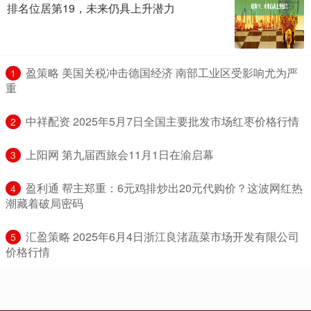
排名位居第19，未来仍具上升潜力
​盈策略 美国关税冲击德国经济 南部工业区受影响尤为严
1
重
​中祥配资 2025年5月7日全国主要批发市场红枣价格行情
2
​上阳网 第九届西旅会11月1日在渝启幕
3
​盈利通 帮主郑重：6元鸡排炒出20元代购价？这波网红热
4
潮藏着破局密码
​汇盈策略 2025年6月4日浙江良渚蔬菜市场开发有限公司
5
价格行情