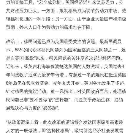
力的直接工具。”宋全成分析，英国经济近年来复苏乏力，公
共财政压力巨大。一方面，限制移民成为调节劳动力市场、减
轻福利负担的一种手段；另一方面，由于企业大量破产和消极
预期，外来人口作为劳动力的需求也在下降。
政治上，移民问题已成为英国最受关注的议题。最新民调显
示，58%的民众将移民问题列为国家面临的三大问题之一，这
是自英国“脱欧”以来，移民问题的关注度首次超过经济问题。
近年来，经英吉利海峡偷渡抵达英国的人数激增，英国过去4
年间接收了近40万庇护申请者，有超过一半的难民在抵达英国
8年后仍在领取救济金。今年夏天开始，英国各地发生了多起
针对移民的抗议活动。董一凡指出，对英国政府而言，处理移
民问题已非“要不要做”的“选择题”，而是关乎政治生存、必须
展现决心与力度的“必答题”。
“从政策逻辑上看，此次改革的逻辑符合发达国家吸引高素质
人才的一般做法，即‘选择性移民’，吸纳筛选经济社会发展需