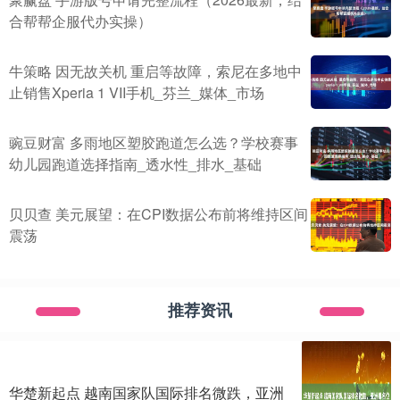
合帮帮企服代办实操）
牛策略 因无故关机 重启等故障，索尼在多地中
止销售Xperia 1 VII手机_芬兰_媒体_市场
豌豆财富 多雨地区塑胶跑道怎么选？学校赛事
幼儿园跑道选择指南_透水性_排水_基础
贝贝查 美元展望：在CPI数据公布前将维持区间
震荡
推荐资讯
华楚新起点 越南国家队国际排名微跌，亚洲