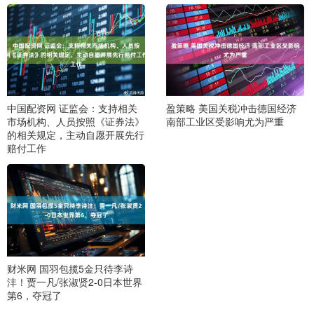
中国配资网 证监会：支持相关
盈策略 美国关税冲击德国经济
市场机构、人员按照《证券法》
南部工业区受影响尤为严重
的相关规定，主动自愿开展先行
赔付工作
财米网 国羽包揽5金只待李诗
沣！贾一凡/张淑贤2-0日本世界
第6，夺冠了