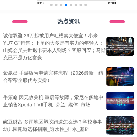
热点资讯
诚信双盈 39万起被用户吐槽卖太便宜！小米
YU7 GT销售：下单的大多是有实力的年轻人；
山姆会员去世退卡要本人到场？客服回应；马斯
克已不是万亿富豪
聚赢盘 手游版号申请完整流程（2026最新，结
合帮帮企服代办实操）
牛策略 因无故关机 重启等故障，索尼在多地中
止销售Xperia 1 VII手机_芬兰_媒体_市场
豌豆财富 多雨地区塑胶跑道怎么选？学校赛事
幼儿园跑道选择指南_透水性_排水_基础