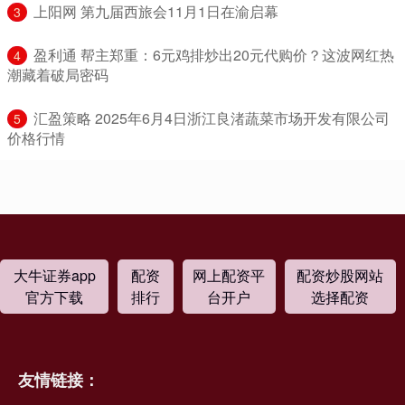
​上阳网 第九届西旅会11月1日在渝启幕
3
​盈利通 帮主郑重：6元鸡排炒出20元代购价？这波网红热
4
潮藏着破局密码
​汇盈策略 2025年6月4日浙江良渚蔬菜市场开发有限公司
5
价格行情
大牛证券app
配资
网上配资平
配资炒股网站
官方下载
排行
台开户
选择配资
友情链接：