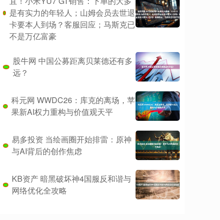
宜！小米YU7 GT销售：下单的大多
是有实力的年轻人；山姆会员去世退
卡要本人到场？客服回应；马斯克已
不是万亿富豪
股牛网 中国公募距离贝莱德还有多
远？
科元网 WWDC26：库克的离场，苹
果新AI权力重构与价值观天平
易多投资 当绘画圈开始排雷：原神
与AI背后的创作焦虑
KB资产 暗黑破坏神4国服反和谐与
网络优化全攻略