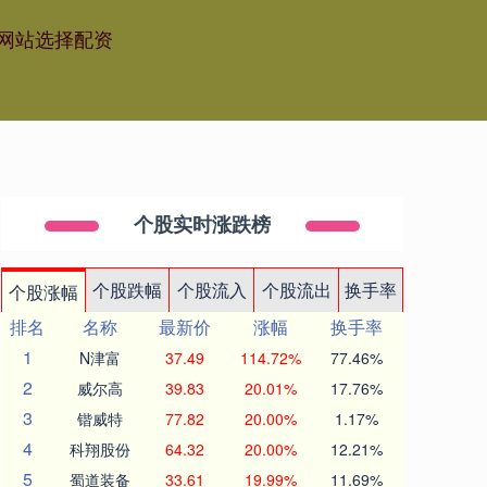
网站选择配资
个股实时涨跌榜
个股跌幅
个股流入
个股流出
换手率
个股涨幅
排名
名称
最新价
涨幅
换手率
1
N津富
37.49
114.72%
77.46%
2
威尔高
39.83
20.01%
17.76%
3
锴威特
77.82
20.00%
1.17%
4
科翔股份
64.32
20.00%
12.21%
5
蜀道装备
33.61
19.99%
11.69%