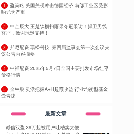
​盈策略 美国关税冲击德国经济 南部工业区受影
1
响尤为严重
​中金辰大 王楚钦横扫雨果夺冠采访！捍卫男线
2
尊严，致谢球迷支持！
​邦尼配资 瑞松科技: 第四届监事会第一次会议决
3
议公告内容摘要
​中祥配资 2025年5月7日全国主要批发市场红枣
4
价格行情
​金牛股 灵活把握A+H超额收益 行业均衡型基金
5
受青睐
最新文章
诚信双盈 39万起被用户吐槽卖太便