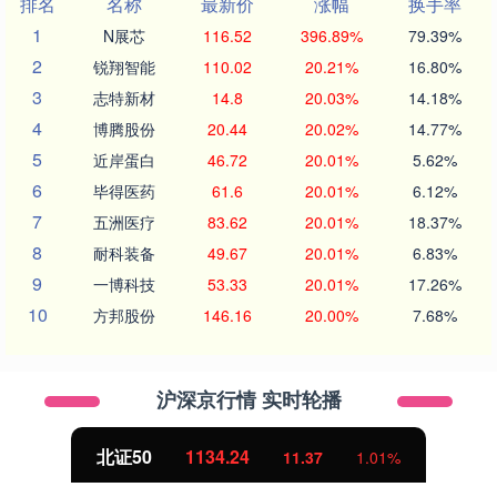
排名
名称
最新价
涨幅
换手率
1
N展芯
116.52
396.89%
79.39%
2
锐翔智能
110.02
20.21%
16.80%
3
志特新材
14.8
20.03%
14.18%
4
博腾股份
20.44
20.02%
14.77%
5
近岸蛋白
46.72
20.01%
5.62%
6
毕得医药
61.6
20.01%
6.12%
7
五洲医疗
83.62
20.01%
18.37%
8
耐科装备
49.67
20.01%
6.83%
9
一博科技
53.33
20.01%
17.26%
10
方邦股份
146.16
20.00%
7.68%
沪深京行情 实时轮播
北证50
1134.24
11.37
1.01%