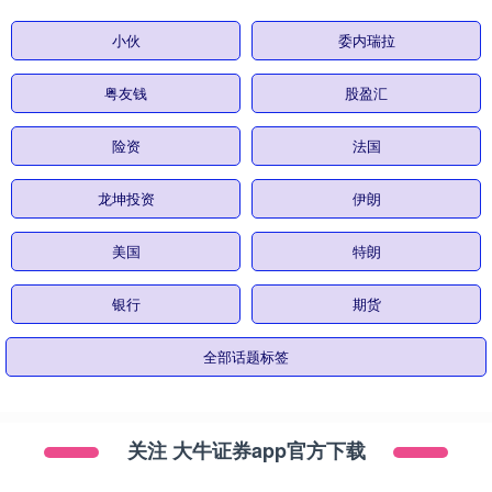
小伙
委内瑞拉
粤友钱
股盈汇
险资
法国
龙坤投资
伊朗
美国
特朗
银行
期货
全部话题标签
关注 大牛证券app官方下载