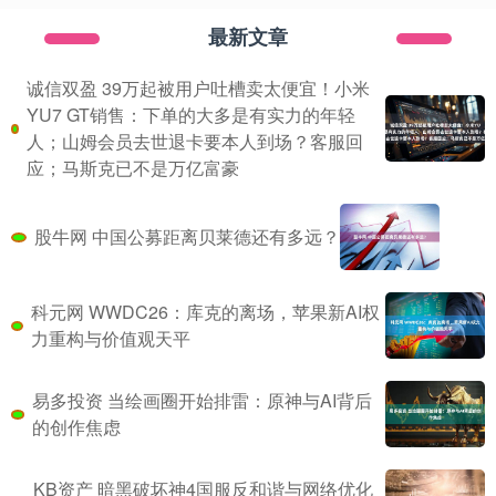
最新文章
诚信双盈 39万起被用户吐槽卖太便宜！小米
YU7 GT销售：下单的大多是有实力的年轻
人；山姆会员去世退卡要本人到场？客服回
应；马斯克已不是万亿富豪
股牛网 中国公募距离贝莱德还有多远？
科元网 WWDC26：库克的离场，苹果新AI权
力重构与价值观天平
易多投资 当绘画圈开始排雷：原神与AI背后
的创作焦虑
KB资产 暗黑破坏神4国服反和谐与网络优化