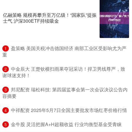
亿融策略 规模再攀升至万亿级！“国家队”提振
士气 沪深300ETF持续吸金
​盈策略 美国关税冲击德国经济 南部工业区受影响尤为严
1
重
​中金辰大 王楚钦横扫雨果夺冠采访！捍卫男线尊严，致
2
谢球迷支持！
​邦尼配资 瑞松科技: 第四届监事会第一次会议决议公告内
3
容摘要
​中祥配资 2025年5月7日全国主要批发市场红枣价格行情
4
​金牛股 灵活把握A+H超额收益 行业均衡型基金受青睐
5