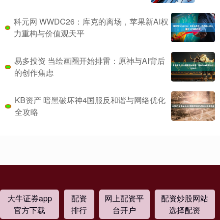
科元网 WWDC26：库克的离场，苹果新AI权
力重构与价值观天平
易多投资 当绘画圈开始排雷：原神与AI背后
的创作焦虑
KB资产 暗黑破坏神4国服反和谐与网络优化
全攻略
大牛证券app
配资
网上配资平
配资炒股网站
官方下载
排行
台开户
选择配资