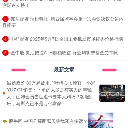
谢球迷支持！
​邦尼配资 瑞松科技: 第四届监事会第一次会议决议公告内
3
容摘要
​中祥配资 2025年5月7日全国主要批发市场红枣价格行情
4
​金牛股 灵活把握A+H超额收益 行业均衡型基金受青睐
5
最新文章
诚信双盈 39万起被用户吐槽卖太便宜！小米
YU7 GT销售：下单的大多是有实力的年轻
人；山姆会员去世退卡要本人到场？客服回
应；马斯克已不是万亿富豪
股牛网 中国公募距离贝莱德还有多远？