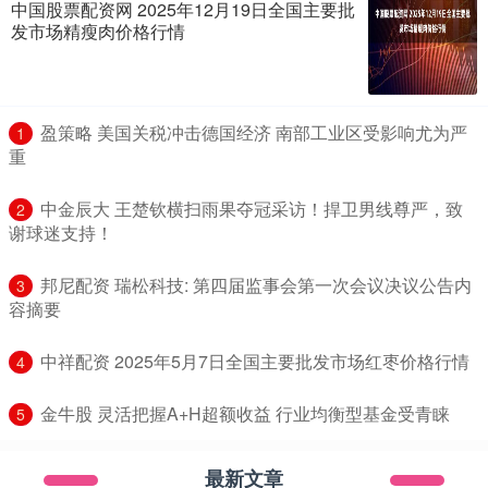
中国股票配资网 2025年12月19日全国主要批
发市场精瘦肉价格行情
​盈策略 美国关税冲击德国经济 南部工业区受影响尤为严
1
重
​中金辰大 王楚钦横扫雨果夺冠采访！捍卫男线尊严，致
2
谢球迷支持！
​邦尼配资 瑞松科技: 第四届监事会第一次会议决议公告内
3
容摘要
​中祥配资 2025年5月7日全国主要批发市场红枣价格行情
4
​金牛股 灵活把握A+H超额收益 行业均衡型基金受青睐
5
最新文章