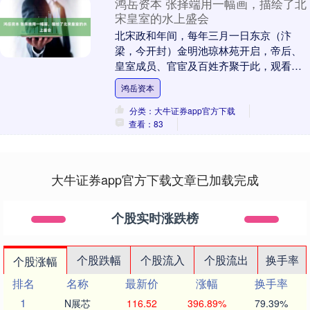
鸿岳资本 张择端用一幅画，描绘了北
宋皇室的水上盛会
北宋政和年间，每年三月一日东京（汴
梁，今开封）金明池琼林苑开启，帝后、
皇室成员、官宦及百姓齐聚于此，观看水
上杂技表演。金明池原是水师练兵之地，
鸿岳资本
后成娱乐场所，园林....
分类：大牛证券app官方下载
查看：83
大牛证券app官方下载文章已加载完成
个股实时涨跌榜
个股跌幅
个股流入
个股流出
换手率
个股涨幅
排名
名称
最新价
涨幅
换手率
1
N展芯
116.52
396.89%
79.39%