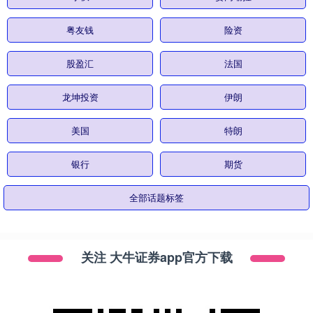
粤友钱
险资
股盈汇
法国
龙坤投资
伊朗
美国
特朗
银行
期货
全部话题标签
关注 大牛证券app官方下载