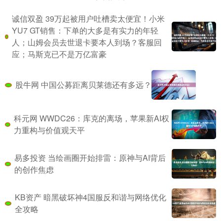
诚信双盈 39万起被用户吐槽卖太便宜！小米
YU7 GT销售：下单的大多是有实力的年轻
人；山姆会员去世退卡要本人到场？客服回
应；马斯克已不是万亿富豪
股牛网 中国公募距离贝莱德还有多远？
科元网 WWDC26：库克的离场，苹果新AI权
力重构与价值观天平
易多投资 当绘画圈开始排雷：原神与AI背后
的创作焦虑
KB资产 暗黑破坏神4国服反和谐与网络优化
全攻略