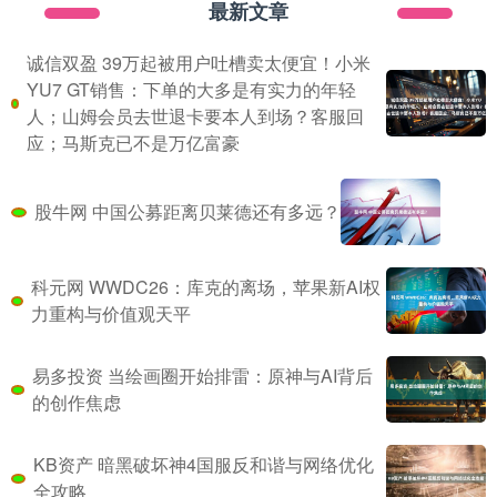
最新文章
诚信双盈 39万起被用户吐槽卖太便宜！小米
YU7 GT销售：下单的大多是有实力的年轻
人；山姆会员去世退卡要本人到场？客服回
应；马斯克已不是万亿富豪
股牛网 中国公募距离贝莱德还有多远？
科元网 WWDC26：库克的离场，苹果新AI权
力重构与价值观天平
易多投资 当绘画圈开始排雷：原神与AI背后
的创作焦虑
KB资产 暗黑破坏神4国服反和谐与网络优化
全攻略