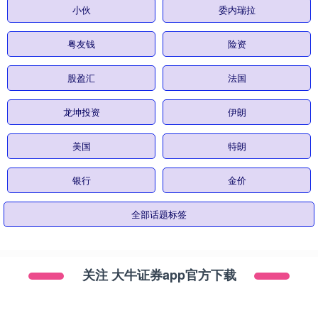
小伙
委内瑞拉
粤友钱
险资
股盈汇
法国
龙坤投资
伊朗
美国
特朗
银行
金价
全部话题标签
关注 大牛证券app官方下载