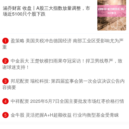
涵乔财富 收盘丨A股三大指数放量调整，市
场近5100只个股下跌
​盈策略 美国关税冲击德国经济 南部工业区受影响尤为严
1
重
​中金辰大 王楚钦横扫雨果夺冠采访！捍卫男线尊严，致
2
谢球迷支持！
​邦尼配资 瑞松科技: 第四届监事会第一次会议决议公告内
3
容摘要
​中祥配资 2025年5月7日全国主要批发市场红枣价格行情
4
​金牛股 灵活把握A+H超额收益 行业均衡型基金受青睐
5