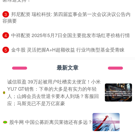
​邦尼配资 瑞松科技: 第四届监事会第一次会议决议公告内
3
容摘要
​中祥配资 2025年5月7日全国主要批发市场红枣价格行情
4
​金牛股 灵活把握A+H超额收益 行业均衡型基金受青睐
5
最新文章
诚信双盈 39万起被用户吐槽卖太便宜！小米
YU7 GT销售：下单的大多是有实力的年轻
人；山姆会员去世退卡要本人到场？客服回
应；马斯克已不是万亿富豪
股牛网 中国公募距离贝莱德还有多远？