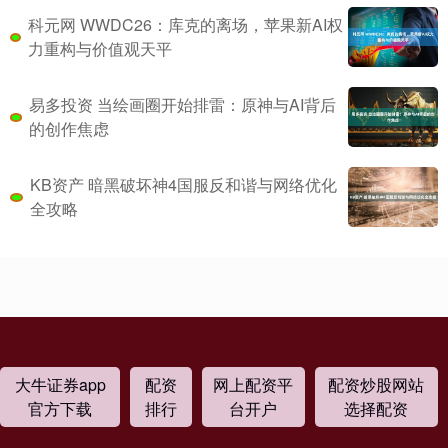
科元网 WWDC26：库克的离场，苹果新AI权
力重构与价值观天平
易多投资 当绘画圈开始排雷：原神与AI背后
的创作焦虑
KB资产 暗黑破坏神4国服反和谐与网络优化
全攻略
大牛证券app
配资
网上配资平
配资炒股网站
官方下载
排行
台开户
选择配资