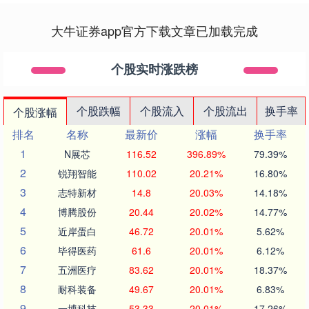
大牛证券app官方下载文章已加载完成
个股实时涨跌榜
个股跌幅
个股流入
个股流出
换手率
个股涨幅
排名
名称
最新价
涨幅
换手率
1
N展芯
116.52
396.89%
79.39%
2
锐翔智能
110.02
20.21%
16.80%
3
志特新材
14.8
20.03%
14.18%
4
博腾股份
20.44
20.02%
14.77%
5
近岸蛋白
46.72
20.01%
5.62%
6
毕得医药
61.6
20.01%
6.12%
7
五洲医疗
83.62
20.01%
18.37%
8
耐科装备
49.67
20.01%
6.83%
9
一博科技
53.33
20.01%
17.26%