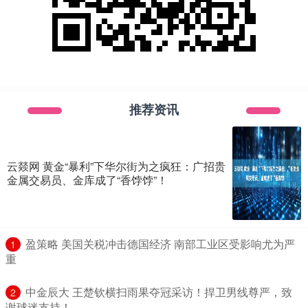
推荐资讯
云燚网 黄金“暴利”下华尔街为之疯狂：广招贵
金属交易员、金库成了“香饽饽”！
​盈策略 美国关税冲击德国经济 南部工业区受影响尤为严
1
重
​中金辰大 王楚钦横扫雨果夺冠采访！捍卫男线尊严，致
2
谢球迷支持！