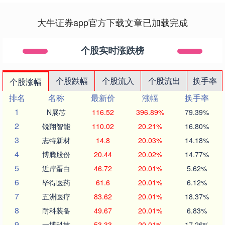
大牛证券app官方下载文章已加载完成
个股实时涨跌榜
个股跌幅
个股流入
个股流出
换手率
个股涨幅
排名
名称
最新价
涨幅
换手率
1
N展芯
116.52
396.89%
79.39%
2
锐翔智能
110.02
20.21%
16.80%
3
志特新材
14.8
20.03%
14.18%
4
博腾股份
20.44
20.02%
14.77%
5
近岸蛋白
46.72
20.01%
5.62%
6
毕得医药
61.6
20.01%
6.12%
7
五洲医疗
83.62
20.01%
18.37%
8
耐科装备
49.67
20.01%
6.83%
9
一博科技
53.33
20.01%
17.26%