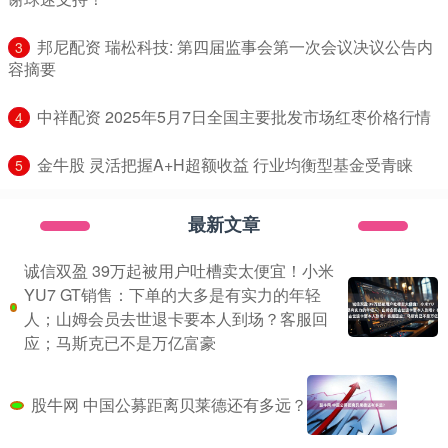
​邦尼配资 瑞松科技: 第四届监事会第一次会议决议公告内
3
容摘要
​中祥配资 2025年5月7日全国主要批发市场红枣价格行情
4
​金牛股 灵活把握A+H超额收益 行业均衡型基金受青睐
5
最新文章
诚信双盈 39万起被用户吐槽卖太便宜！小米
YU7 GT销售：下单的大多是有实力的年轻
人；山姆会员去世退卡要本人到场？客服回
应；马斯克已不是万亿富豪
股牛网 中国公募距离贝莱德还有多远？