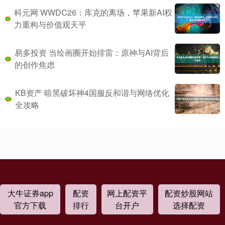
科元网 WWDC26：库克的离场，苹果新AI权
力重构与价值观天平
易多投资 当绘画圈开始排雷：原神与AI背后
的创作焦虑
KB资产 暗黑破坏神4国服反和谐与网络优化
全攻略
大牛证券app
配资
网上配资平
配资炒股网站
官方下载
排行
台开户
选择配资