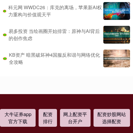
科元网 WWDC26：库克的离场，苹果新AI权
力重构与价值观天平
易多投资 当绘画圈开始排雷：原神与AI背后
的创作焦虑
KB资产 暗黑破坏神4国服反和谐与网络优化
全攻略
大牛证券app
配资
网上配资平
配资炒股网站
官方下载
排行
台开户
选择配资