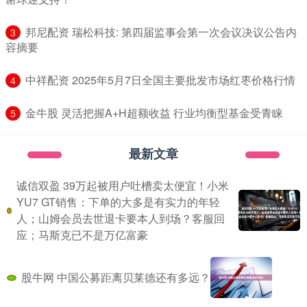
​邦尼配资 瑞松科技: 第四届监事会第一次会议决议公告内
3
容摘要
​中祥配资 2025年5月7日全国主要批发市场红枣价格行情
4
​金牛股 灵活把握A+H超额收益 行业均衡型基金受青睐
5
最新文章
诚信双盈 39万起被用户吐槽卖太便宜！小米
YU7 GT销售：下单的大多是有实力的年轻
人；山姆会员去世退卡要本人到场？客服回
应；马斯克已不是万亿富豪
股牛网 中国公募距离贝莱德还有多远？