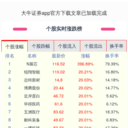
大牛证券app官方下载文章已加载完成
个股实时涨跌榜
个股跌幅
个股流入
个股流出
换手率
个股涨幅
排名
名称
最新价
涨幅
换手率
1
N展芯
116.52
396.89%
79.39%
2
锐翔智能
110.02
20.21%
16.80%
3
志特新材
14.8
20.03%
14.18%
4
博腾股份
20.44
20.02%
14.77%
5
近岸蛋白
46.72
20.01%
5.62%
6
毕得医药
61.6
20.01%
6.12%
7
五洲医疗
83.62
20.01%
18.37%
8
耐科装备
49.67
20.01%
6.83%
9
一博科技
53.33
20.01%
17.26%