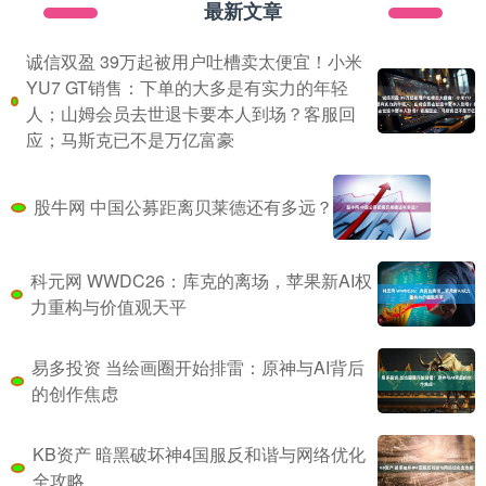
最新文章
诚信双盈 39万起被用户吐槽卖太便宜！小米
YU7 GT销售：下单的大多是有实力的年轻
人；山姆会员去世退卡要本人到场？客服回
应；马斯克已不是万亿富豪
股牛网 中国公募距离贝莱德还有多远？
科元网 WWDC26：库克的离场，苹果新AI权
力重构与价值观天平
易多投资 当绘画圈开始排雷：原神与AI背后
的创作焦虑
KB资产 暗黑破坏神4国服反和谐与网络优化
全攻略