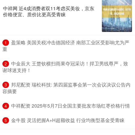
中祥网 近4成消费者双11考虑买美妆，京东
价格便宜、质价比更高受青睐
​盈策略 美国关税冲击德国经济 南部工业区受影响尤为严
1
重
​中金辰大 王楚钦横扫雨果夺冠采访！捍卫男线尊严，致
2
谢球迷支持！
​邦尼配资 瑞松科技: 第四届监事会第一次会议决议公告内
3
容摘要
​中祥配资 2025年5月7日全国主要批发市场红枣价格行情
4
​金牛股 灵活把握A+H超额收益 行业均衡型基金受青睐
5