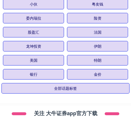
小伙
粤友钱
委内瑞拉
险资
股盈汇
法国
龙坤投资
伊朗
美国
特朗
银行
金价
全部话题标签
关注 大牛证券app官方下载