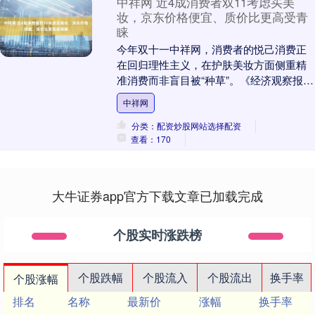
中祥网 近4成消费者双11考虑买美
妆，京东价格便宜、质价比更高受青
睐
今年双十一中祥网，消费者的悦己消费正
在回归理性主义，在护肤美妆方面侧重精
准消费而非盲目被“种草”。《经济观察报》
发布的双十一调研报告显示，47.2%的消费
中祥网
者认为....
分类：配资炒股网站选择配资
查看：170
大牛证券app官方下载文章已加载完成
个股实时涨跌榜
个股跌幅
个股流入
个股流出
换手率
个股涨幅
排名
名称
最新价
涨幅
换手率