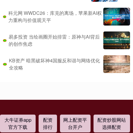
科元网 WWDC26：库克的离场，苹果新AI权
力重构与价值观天平
易多投资 当绘画圈开始排雷：原神与AI背后
的创作焦虑
KB资产 暗黑破坏神4国服反和谐与网络优化
全攻略
大牛证券app
配资
网上配资平
配资炒股网站
官方下载
排行
台开户
选择配资