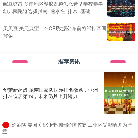
豌豆财富 多雨地区塑胶跑道怎么选？学校赛事
幼儿园跑道选择指南_透水性_排水_基础
贝贝查 美元展望：在CPI数据公布前将维持区间
震荡
推荐资讯
华楚新起点 越南国家队国际排名微跌，亚洲
排名位居第19，未来仍具上升潜力
​盈策略 美国关税冲击德国经济 南部工业区受影响尤为严
1
重