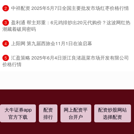
​中祥配资 2025年5月7日全国主要批发市场红枣价格行情
2
​盈利通 帮主郑重：6元鸡排炒出20元代购价？这波网红热
3
潮藏着破局密码
​上阳网 第九届西旅会11月1日在渝启幕
4
​汇盈策略 2025年6月4日浙江良渚蔬菜市场开发有限公司
5
价格行情
大牛证券app
配资
网上配资平
配资炒股网站
官方下载
排行
台开户
选择配资