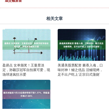
成交额居首
相关文章
盈易点 女单颁奖！王曼昱淡
美通美股票配资 酱香入魂，口
定，孙颖莎冠军自拍展可爱，现
味封神！鳗之优品 活鳗现烤，
场球迷疯狂示爱
足不出户吃上‘正宗日式蒲烧’