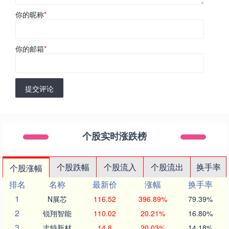
你的昵称
*
你的邮箱
*
提交评论
个股实时涨跌榜
个股跌幅
个股流入
个股流出
换手率
个股涨幅
排名
名称
最新价
涨幅
换手率
1
N展芯
116.52
396.89%
79.39%
2
锐翔智能
110.02
20.21%
16.80%
3
志特新材
14.8
20.03%
14.18%