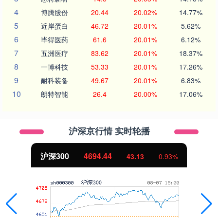
4
博腾股份
20.44
20.02%
14.77%
5
近岸蛋白
46.72
20.01%
5.62%
6
毕得医药
61.6
20.01%
6.12%
7
五洲医疗
83.62
20.01%
18.37%
8
一博科技
53.33
20.01%
17.26%
9
耐科装备
49.67
20.01%
6.83%
10
朗特智能
26.4
20.00%
17.06%
沪深京行情 实时轮播
北证50
1134.24
%
11.37
1.01